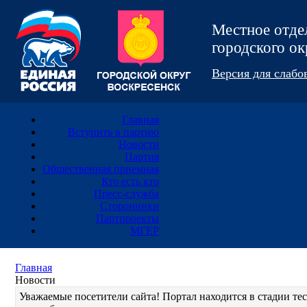
Местное отд
городского 
Версия для слаб
Главная
Вступить в партию
Новости
Партия
Общественная приемная
Кто есть кто
Пресс-служба
Сторонники
Партпроекты
МГЕР
Главная
Новости
Уважаемые посетители сайта! Портал находится в стадии т