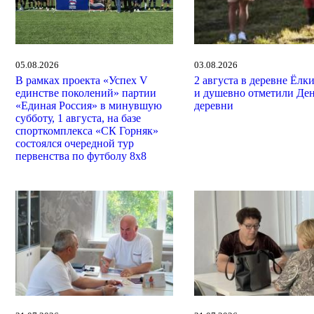
05.08.2026
03.08.2026
В рамках проекта «Успех V
2 августа в деревне Ёлк
единстве поколений» партии
и душевно отметили Де
«Единая Россия» в минувшую
деревни
субботу, 1 августа, на базе
спорткомплекса «СК Горняк»
состоялся очередной тур
первенства по футболу 8х8