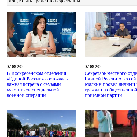
могут быть временно недоступны.
07.08.2026
07.08.2026
В Воскресенском отделении
Секретарь местного отд
«Единой России» состоялась
Единой России Алексей
важная встреча с семьями
Малкин провёл личный 
участников специальной
граждан в общественно
военной операции
приёмной партии