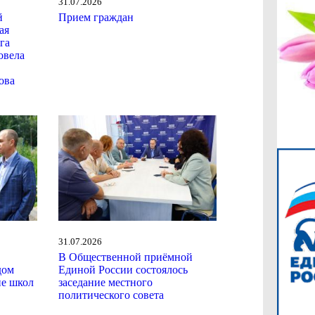
31.07.2026
й
Прием граждан
ая
га
овела
ова
31.07.2026
В Общественной приёмной
дом
Единой России состоялось
ие школ
заседание местного
политического совета