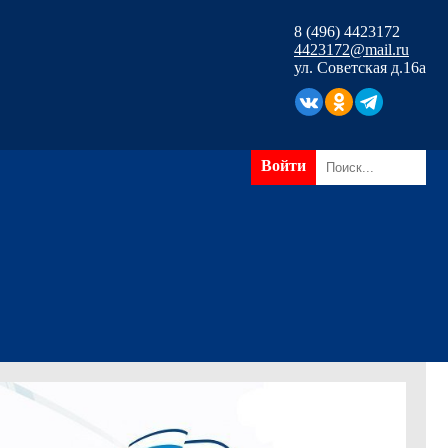
8 (496) 4423172
4423172@mail.ru
ул. Советская д.16а
Войти