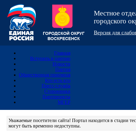
Местное отд
городского 
Версия для слаб
Главная
Вступить в партию
Новости
Партия
Общественная приемная
Кто есть кто
Пресс-служба
Сторонники
Партпроекты
МГЕР
Уважаемые посетители сайта! Портал находится в стадии т
могут быть временно недоступны.