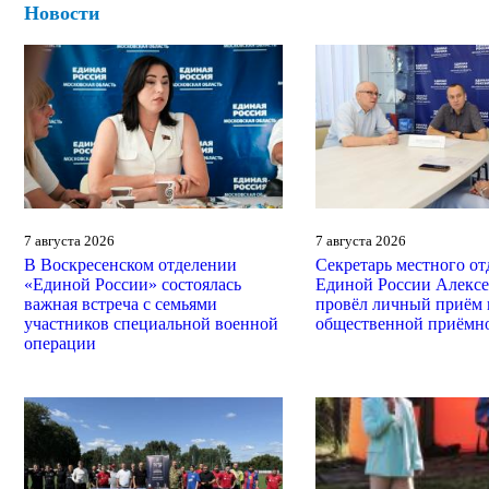
Новости
7 августа 2026
7 августа 2026
В Воскресенском отделении
Секретарь местного от
«Единой России» состоялась
Единой России Алекс
важная встреча с семьями
провёл личный приём 
участников специальной военной
общественной приёмн
операции