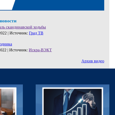
 новости
аль скандинавской ходьбы
2022 |
Источник:
Град ТВ
аздника
2022 |
Источник:
Искра-ВЭКТ
Архив видео