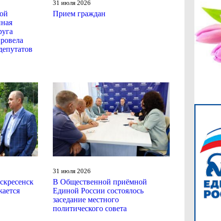
31 июля 2026
ой
Прием граждан
иная
руга
провела
депутатов
31 июля 2026
скресенск
В Общественной приёмной
ается
Единой России состоялось
заседание местного
политического совета