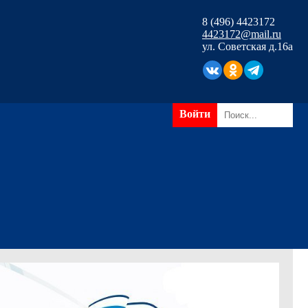
8 (496) 4423172
4423172@mail.ru
ул. Советская д.16а
Войти