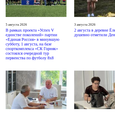
5 августа 2026
3 августа 2026
В рамках проекта «Успех V
2 августа в деревне Ёл
единстве поколений» партии
душевно отметили Ден
«Единая Россия» в минувшую
субботу, 1 августа, на базе
спорткомплекса «СК Горняк»
состоялся очередной тур
первенства по футболу 8х8