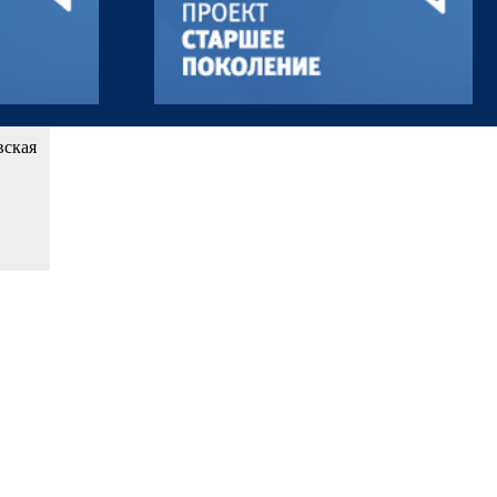
вская