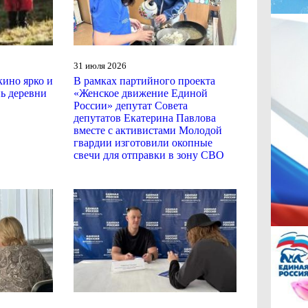
31 июля 2026
кино ярко и
В рамках партийного проекта
ь деревни
«Женское движение Единой
России» депутат Совета
депутатов Екатерина Павлова
вместе с активистами Молодой
гвардии изготовили окопные
свечи для отправки в зону СВО