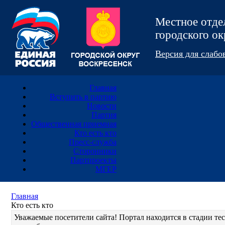
Местное отд
городского 
Версия для слаб
Главная
Вступить в партию
Новости
Партия
Общественная приемная
Кто есть кто
Пресс-служба
Сторонники
Партпроекты
МГЕР
Главная
Кто есть кто
Уважаемые посетители сайта! Портал находится в стадии т