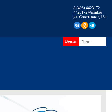
8 (496) 4423172
4423172@mail.ru
ул. Советская д.16а
Войти