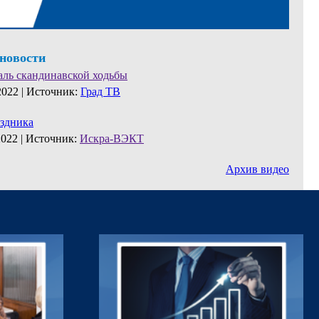
 новости
аль скандинавской ходьбы
2022 |
Источник:
Град ТВ
аздника
2022 |
Источник:
Искра-ВЭКТ
Архив видео