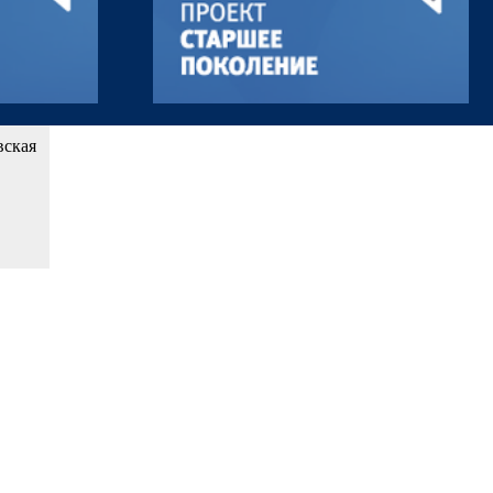
вская