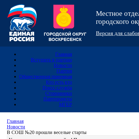
Местное отд
городского 
Версия для слаб
Главная
Вступить в партию
Новости
Партия
Общественная приемная
Кто есть кто
Пресс-служба
Сторонники
Партпроекты
МГЕР
Главная
Новости
В СОШ №20 прошли веселые старты