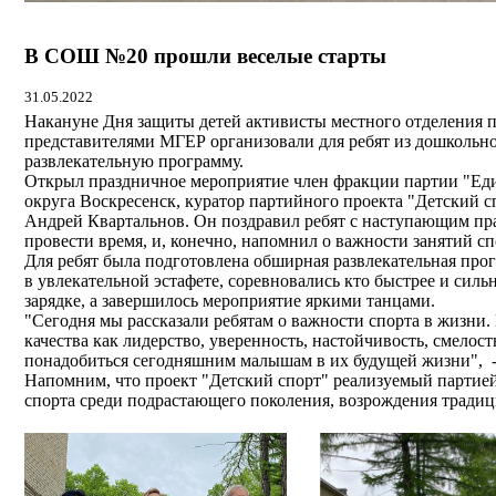
В СОШ №20 прошли веселые старты
31.05.2022
Накануне Дня защиты детей активисты местного отделения п
представителями МГЕР организовали для ребят из дошколь
развлекательную программу.
Открыл праздничное мероприятие член фракции партии "Един
округа Воскресенск, куратор партийного проекта "Детский 
Андрей Квартальнов. Он поздравил ребят с наступающим пра
провести время, и, конечно, напомнил о важности занятий сп
Для ребят была подготовлена обширная развлекательная про
в увлекательной эстафете, соревновались кто быстрее и сил
зарядке, а завершилось мероприятие яркими танцами.
"Сегодня мы рассказали ребятам о важности спорта в жизни. 
качества как лидерство, уверенность, настойчивость, смелост
понадобиться сегодняшним малышам в их будущей жизни", 
Напомним, что проект "Детский спорт" реализуемый партие
спорта среди подрастающего поколения, возрождения тради