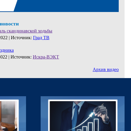
 новости
аль скандинавской ходьбы
2022 |
Источник:
Град ТВ
аздника
2022 |
Источник:
Искра-ВЭКТ
Архив видео