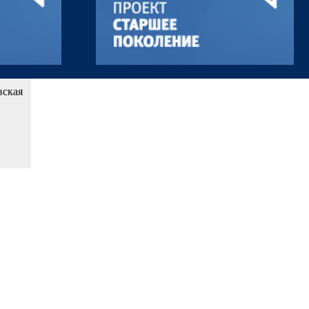
вская