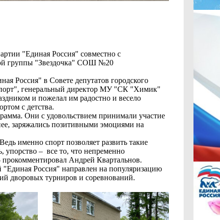
артии "Единая Россия" совместно с
ной группы "Звездочка" СОШ №20
ая Россия" в Совете депутатов городского
спорт", генеральный директор МУ "СК "Химик"
здником и пожелал им радостно и весело
ортом с детства.
грамма. Они с удовольствием принимали участие
ьнее, заряжались позитивными эмоциями на
Ведь именно спорт позволяет развить такие
ь, упорство – все то, что непременно
- прокомментировал Андрей Квартальнов.
й "Единая Россия" направлен на популяризацию
ций дворовых турниров и соревнований.