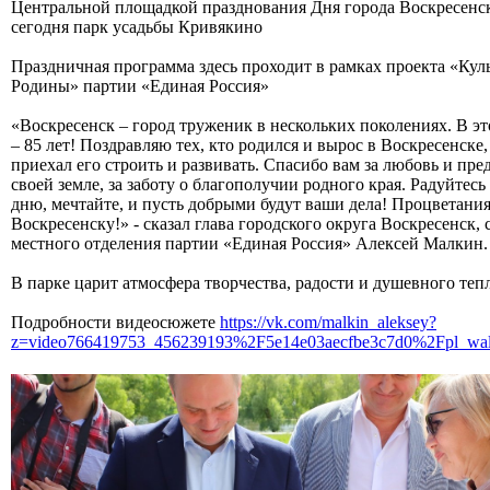
Центральной площадкой празднования Дня города Воскресенск
сегодня парк усадьбы Кривякино
Праздничная программа здесь проходит в рамках проекта «Кул
Родины» партии «Единая Россия»
«Воскресенск – город труженик в нескольких поколениях. В эт
– 85 лет! Поздравляю тех, кто родился и вырос в Воскресенске, 
приехал его строить и развивать. Спасибо вам за любовь и пре
своей земле, за заботу о благополучии родного края. Радуйтес
дню, мечтайте, и пусть добрыми будут ваши дела! Процветани
Воскресенску!» - сказал глава городского округа Воскресенск, 
местного отделения партии «Единая Россия» Алексей Малкин.
В парке царит атмосфера творчества, радости и душевного тепл
Подробности видеосюжете
https://vk.com/malkin_aleksey?
z=video766419753_456239193%2F5e14e03aecfbe3c7d0%2Fpl_wal