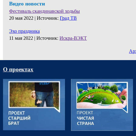
Видео новости
Фестиваль скандинавской ходьбы
20 мая 2022 |
Источник:
Град ТВ
Эхо праздника
11 мая 2022 |
Источник:
Искра-ВЭКТ
Ар
О проектах