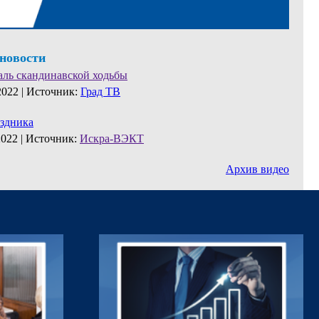
 новости
аль скандинавской ходьбы
2022 |
Источник:
Град ТВ
аздника
2022 |
Источник:
Искра-ВЭКТ
Архив видео