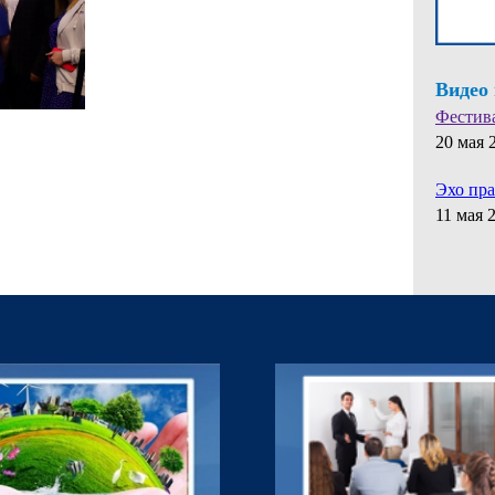
Видео
Фестив
20 мая 
Эхо пр
11 мая 