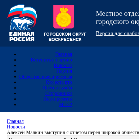
Местное отд
городского 
Версия для слаб
Главная
Вступить в партию
Новости
Партия
Общественная приемная
Кто есть кто
Пресс-служба
Сторонники
Партпроекты
МГЕР
Главная
Новости
Алексей Малкин выступил с отчетом перед широкой обществ