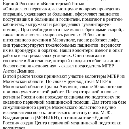
Единой России» и «Волонтерской Роты».
«Они делают перевязки, ассистируют во время проведения
операций, ухаживают за больными, оформляют пациентов,
поступивших в больницы и госпитали, помогают в рентген-
кабинетах, выгружают и распределяют гуманитарную
помощь. При необходимости выезжают с бригадами скорой, а
также помогают эвакуировать раненых. В больнице
интенсивного лечения в Мариуполе, где не работает лифт,
они транспортируют тяжелобольных пациентов: переносят
их на процедуры и обратно. Наши волонтёры имеют и опыт
работы в экстремальных условиях. Они помогали в
госпитале в Лисичанске, который находится вблизи линии
боевого соприкосновения», - сказал председатель МГЕР
Антон Демидов.
В этой работе также принимают участие волонтеры МГЕР из
Московской области. По словам руководителя МГЕР в
Московской области Дианы Алумянц, свыше 50 волонтеров
приняло участие в этой работе. Перед отправкой в новые
регионы России они проходят специальную подготовку по
оказанию первичной медицинской помощи. Для этого на базе
симуляционного центра Московского областного научно-
исследовательского клинического института им. М. Ф.
Владимирского (МОНИКИ), по инициативе «Единой
России» создан Центр первичной медицинской подготовки
волонтеров.