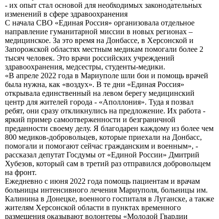
- их опыт стал основой для необходимых законодательных
изменений в сфере здравоохранения
С начала СВО «Единая Россия» организовала отдельное
направление гуманитарной миссии в новых регионах –
медицинское. За это время на Донбассе, в Херсонской и
Запорожской областях местным медикам помогали более 2
тысяч человек. Это врачи российских учреждений
здравоохранения, медсестры, студенты-медики.
«В апреле 2022 года в Мариуполе шли бои и помощь врачей
была нужна, как «воздух». В те дни «Единая Россия»
открывала единственный на левом берегу медицинский
центр для жителей города - «Аполлония». Туда я позвал
ребят, они сразу откликнулись на предложение. Их работа -
яркий пример самоотверженности и безграничной
преданности своему делу. Я благодарен каждому из более чем
800 медиков-добровольцев, которые приехали на Донбасс,
помогали и помогают сейчас гражданским и военным», -
рассказал депутат Госдумы от «Единой России» Дмитрий
Хубезов, который сам в третий раз отправился добровольцем
на фронт.
Ежедневно с июня 2022 года помощь пациентам и врачам
больницы интенсивного лечения Мариуполя, больницы им.
Калинина в Донецке, военного госпиталя в Луганске, а также
жителям Херсонской области в пунктах временного
размещения оказывают волонтеры «Молодой Гвардии