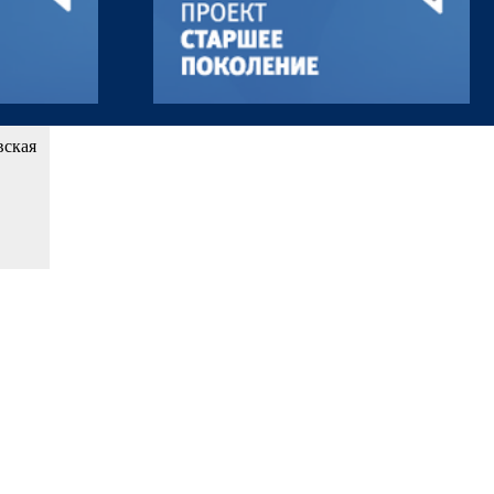
вская