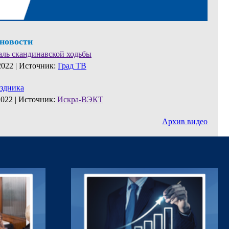
 новости
аль скандинавской ходьбы
2022 |
Источник:
Град ТВ
аздника
2022 |
Источник:
Искра-ВЭКТ
Архив видео