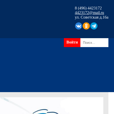
8 (496) 4423172
4423172@mail.ru
ул. Советская д.16а
Войти