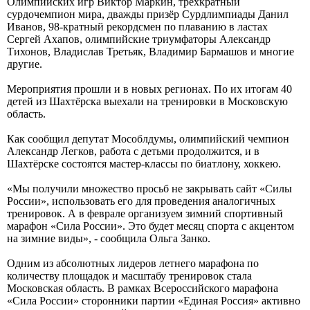
Олимпийских игр Виктор Маркин, трёхкратный
сурдочемпион мира, дважды призёр Сурдлимпиады Данил
Иванов, 98-кратный рекордсмен по плаванию в ластах
Сергей Ахапов, олимпийские триумфаторы Александр
Тихонов, Владислав Третьяк, Владимир Бармашов и многие
другие.
Мероприятия прошли и в новых регионах. По их итогам 40
детей из Шахтёрска выехали на тренировки в Московскую
область.
Как сообщил депутат Мособлдумы, олимпийский чемпион
Александр Легков, работа с детьми продолжится, и в
Шахтёрске состоятся мастер-классы по биатлону, хоккею.
«Мы получили множество просьб не закрывать сайт «Силы
России», использовать его для проведения аналогичных
тренировок. А в феврале организуем зимний спортивный
марафон «Сила России». Это будет месяц спорта с акцентом
на зимние виды», - сообщила Ольга Занко.
Одним из абсолютных лидеров летнего марафона по
количеству площадок и масштабу тренировок стала
Московская область. В рамках Всероссийского марафона
«Сила России» сторонники партии «Единая Россия» активно