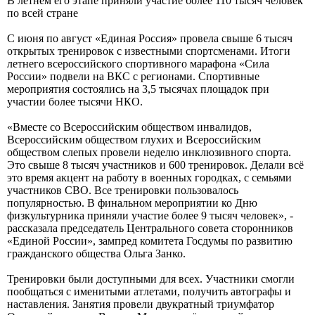
В летнем его этапе приняли участие более 110 тысяч человек
по всей стране
С июня по август «Единая Россия» провела свыше 6 тысяч
открытых тренировок с известными спортсменами. Итоги
летнего всероссийского спортивного марафона «Сила
России» подвели на ВКС с регионами. Спортивные
мероприятия состоялись на 3,5 тысячах площадок при
участии более тысячи НКО.
«Вместе со Всероссийским обществом инвалидов,
Всероссийским обществом глухих и Всероссийским
обществом слепых провели неделю инклюзивного спорта.
Это свыше 8 тысяч участников и 600 тренировок. Делали всё
это время акцент на работу в военных городках, с семьями
участников СВО. Все тренировки пользовалось
популярностью. В финальном мероприятии ко Дню
физкультурника приняли участие более 9 тысяч человек», -
рассказала председатель Центрального совета сторонников
«Единой России», зампред комитета Госдумы по развитию
гражданского общества Ольга Занко.
Тренировки были доступными для всех. Участники смогли
пообщаться с именитыми атлетами, получить автографы и
наставления. Занятия провели двукратный триумфатор