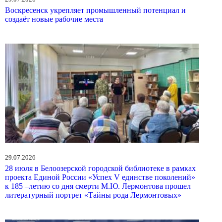
Воскресенск укрепляет промышленный потенциал и
создаёт новые рабочие места
29.07.2026
28 июля в Белоозерской городской библиотеке в рамках
проекта Единой России «Успех V единстве поколений»
к 185 –летию со дня смерти М.Ю. Лермонтова прошел
литературный портрет «Тайны рода Лермонтовых»