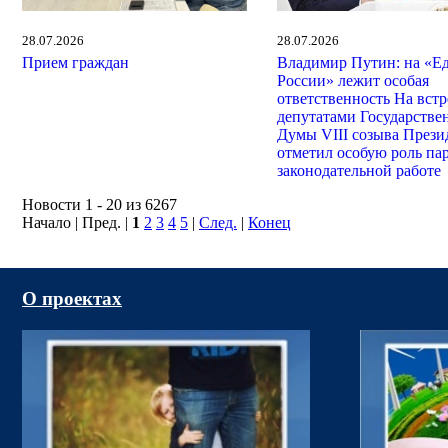
28.07.2026
28.07.2026
Прием граждан
Владимир Путин: на «Е
России» лежит особая
ответственность На встр
депутатами Государстве
Думы VIII созыва Прези
отметил особую роль па
законодательной работе
Новости 1 - 20 из 6267
Начало | Пред. |
1
2
3
4
5
|
След.
|
Конец
О проектах