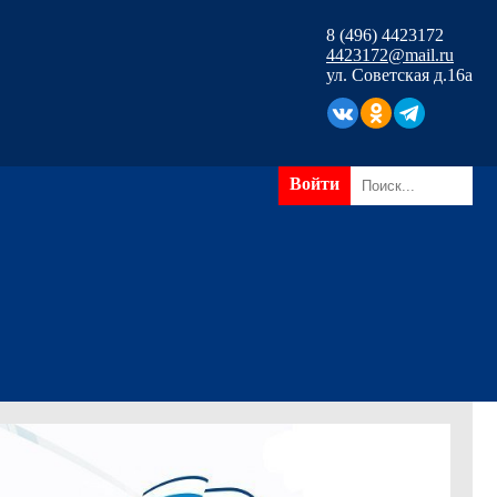
8 (496) 4423172
4423172@mail.ru
ул. Советская д.16а
Войти