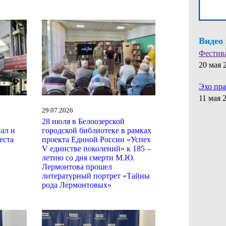
Видео
Фестив
20 мая 
Эхо пр
11 мая 
29.07.2026
28 июля в Белоозерской
ал и
городской библиотеке в рамках
еста
проекта Единой России «Успех
V единстве поколений» к 185 –
летию со дня смерти М.Ю.
Лермонтова прошел
литературный портрет «Тайны
рода Лермонтовых»