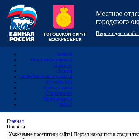
Местное отд
городского 
Версия для слаб
Главная
Вступить в партию
Новости
Партия
Общественная приемная
Кто есть кто
Пресс-служба
Сторонники
Партпроекты
МГЕР
Главная
Новости
Уважаемые посетители сайта! Портал находится в стадии т