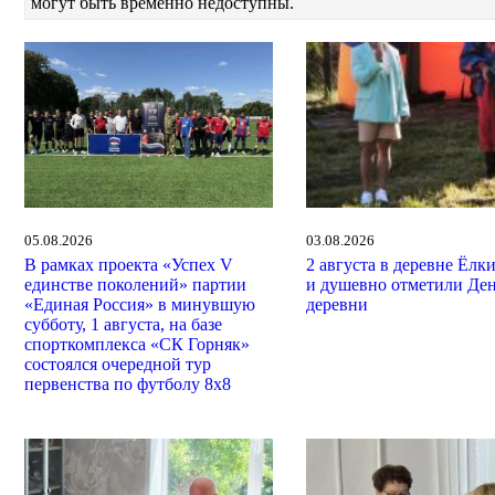
могут быть временно недоступны.
05.08.2026
03.08.2026
В рамках проекта «Успех V
2 августа в деревне Ёлк
единстве поколений» партии
и душевно отметили Де
«Единая Россия» в минувшую
деревни
субботу, 1 августа, на базе
спорткомплекса «СК Горняк»
состоялся очередной тур
первенства по футболу 8х8