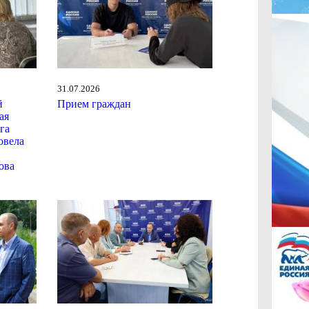
31.07.2026
й
Прием граждан
ая
га
овела
ова