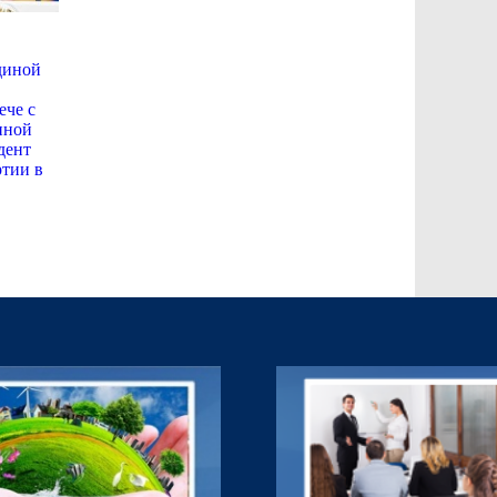
диной
ече с
нной
дент
ртии в