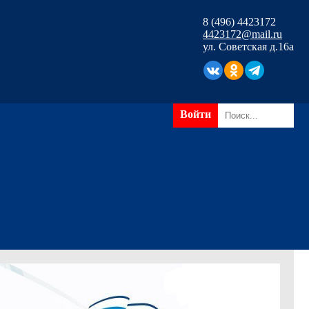
8 (496) 4423172
4423172@mail.ru
ул. Советская д.16а
Войти