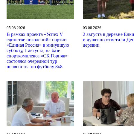
05.08.2026
03.08.2026
В рамках проекта «Успех V
2 августа в деревне Ёлк
единстве поколений» партии
и душевно отметили Де
«Единая Россия» в минувшую
деревни
субботу, 1 августа, на базе
спорткомплекса «СК Горняк»
состоялся очередной тур
первенства по футболу 8х8