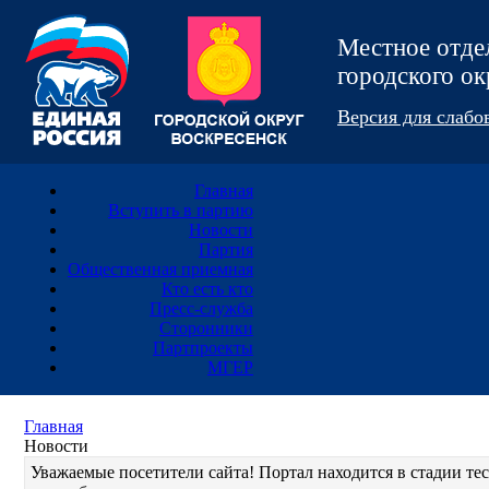
Местное отд
городского 
Версия для слаб
Главная
Вступить в партию
Новости
Партия
Общественная приемная
Кто есть кто
Пресс-служба
Сторонники
Партпроекты
МГЕР
Главная
Новости
Уважаемые посетители сайта! Портал находится в стадии т