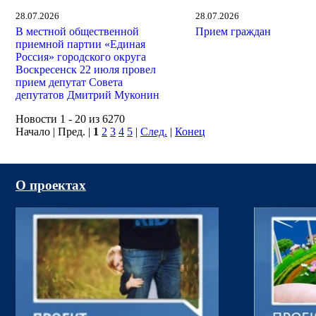
28.07.2026
28.07.2026
В местной общественной
Прием граждан
приемной партии «Единая
Россия» городского округа
Воскресенск 22 июля провел
прием депутат Совета
депутатов Дмитрий Муконин
Новости 1 - 20 из 6270
Начало | Пред. |
1
2
3
4
5
|
След.
|
Конец
О проектах