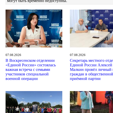
могут быть временно недоступны.
07.08.2026
07.08.2026
В Воскресенском отделении
Секретарь местного отд
«Единой России» состоялась
Единой России Алексей
важная встреча с семьями
Малкин провёл личный 
участников специальной
граждан в общественно
военной операции
приёмной партии