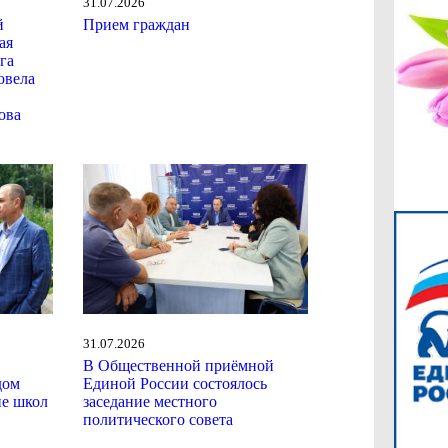
31.07.2026
й
Прием граждан
ая
га
овела
ова
31.07.2026
В Общественной приёмной
дом
Единой России состоялось
ие школ
заседание местного
политического совета