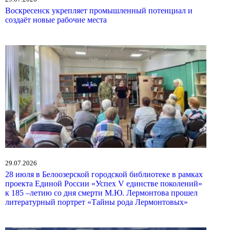
Воскресенск укрепляет промышленный потенциал и
создаёт новые рабочие места
29.07.2026
28 июля в Белоозерской городской библиотеке в рамках
проекта Единой России «Успех V единстве поколений»
к 185 –летию со дня смерти М.Ю. Лермонтова прошел
литературный портрет «Тайны рода Лермонтовых»