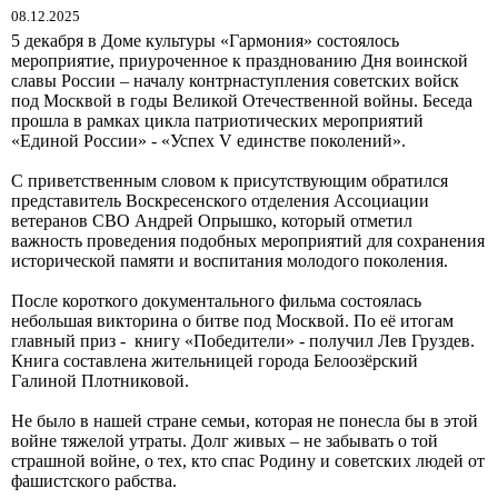
08.12.2025
5 декабря в Доме культуры «Гармония» состоялось
мероприятие, приуроченное к празднованию Дня воинской
славы России – началу контрнаступления советских войск
под Москвой в годы Великой Отечественной войны. Беседа
прошла в рамках цикла патриотических мероприятий
«Единой России» - «Успех V единстве поколений».
С приветственным словом к присутствующим обратился
представитель Воскресенского отделения Ассоциации
ветеранов СВО Андрей Опрышко, который отметил
важность проведения подобных мероприятий для сохранения
исторической памяти и воспитания молодого поколения.
После короткого документального фильма состоялась
небольшая викторина о битве под Москвой. По её итогам
главный приз - книгу «Победители» - получил Лев Груздев.
Книга составлена жительницей города Белоозёрский
Галиной Плотниковой.
Не было в нашей стране семьи, которая не понесла бы в этой
войне тяжелой утраты. Долг живых – не забывать о той
страшной войне, о тех, кто спас Родину и советских людей от
фашистского рабства.