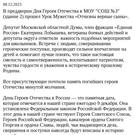
08.12.2025
В преддверии Дня Героев Отечества в МОУ "СОШ №3"
(здание 2) прошел Урок Мужества «Отчизны верные сыны».
Депутат Московской областной Думы, член фракции «Единая
Россия» Екатерина Лобышева, ветераны боевых действий и
депутаты округа отметили важность подобных мероприятий
для школьников. Встречи с людьми, совершившими
героические поступки, производят сильное впечатление на
детей и помогают лучше понять, что такое настоящая
смелость и самоотверженность, воспитывают патриотизм,
чувства гордости и уважения к историческому прошлому
Родины.
Все присутствующие почтили память погибших героев
Отечества минутой молчания.
День Героев Отечества в России — это памятная дата,
которая отмечается в нашей стране ежегодно 9 декабря. Она
установлена Федеральным законом Российской Федерации. В
этот день в нашей стране чествуют Героев Советского Союза,
Героев Российской Федерации, кавалеров ордена Святого
Георгия и ордена Славы, людей, чьи выдающиеся дела,
свершения и поступки навсегда будут вписаны в историю