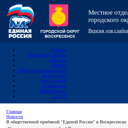
Местное отд
городского 
Версия для слаб
Главная
Вступить в партию
Новости
Партия
Общественная приемная
Кто есть кто
Пресс-служба
Сторонники
Партпроекты
МГЕР
Главная
Новости
В общественной приёмной "Единой России" в Воскресенске 