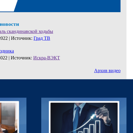
 новости
аль скандинавской ходьбы
2022 |
Источник:
Град ТВ
аздника
2022 |
Источник:
Искра-ВЭКТ
Архив видео