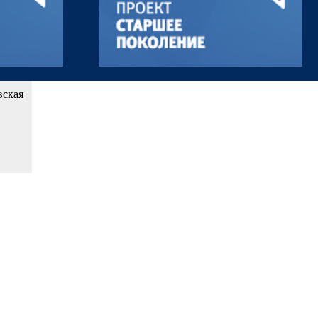
вская