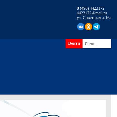
8 (496) 4423172
4423172@mail.ru
ул. Советская д.16а
Войти