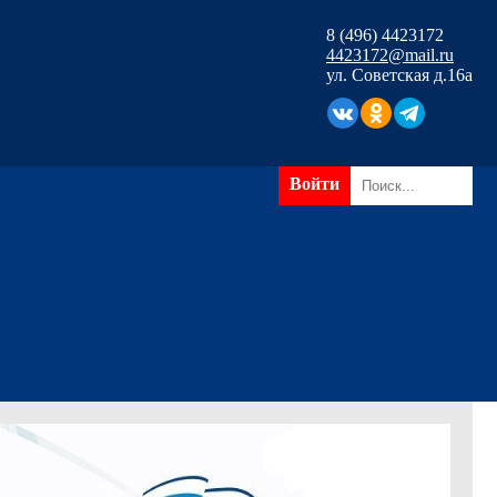
8 (496) 4423172
4423172@mail.ru
ул. Советская д.16а
Войти