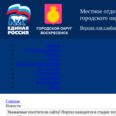
Местное отд
городского 
Версия для слаб
Главная
Вступить в партию
Новости
Партия
Общественная приемная
Кто есть кто
Пресс-служба
Сторонники
Партпроекты
МГЕР
Главная
Новости
Уважаемые посетители сайта! Портал находится в стадии т