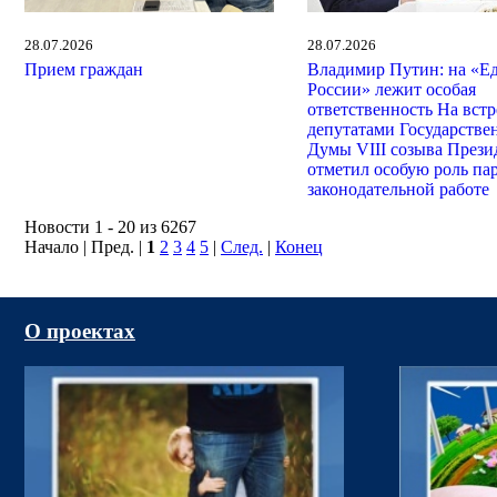
28.07.2026
28.07.2026
Прием граждан
Владимир Путин: на «Е
России» лежит особая
ответственность На встр
депутатами Государстве
Думы VIII созыва Прези
отметил особую роль па
законодательной работе
Новости 1 - 20 из 6267
Начало | Пред. |
1
2
3
4
5
|
След.
|
Конец
О проектах