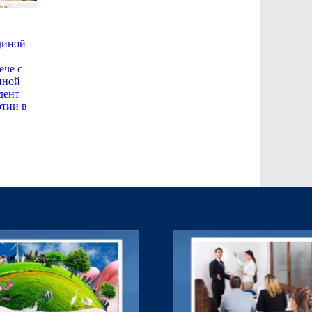
диной
ече с
нной
дент
ртии в