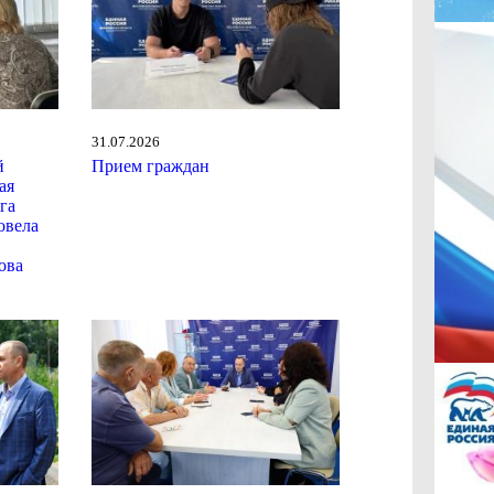
31.07.2026
й
Прием граждан
ая
га
овела
ова