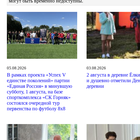
могут быть временно недоступны.
05.08.2026
03.08.2026
В рамках проекта «Успех V
2 августа в деревне Ёлк
единстве поколений» партии
и душевно отметили Де
«Единая Россия» в минувшую
деревни
субботу, 1 августа, на базе
спорткомплекса «СК Горняк»
состоялся очередной тур
первенства по футболу 8х8