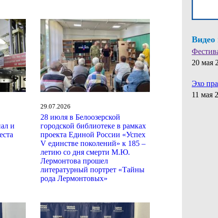
Видео
Фестив
20 мая 
Эхо пр
11 мая 
29.07.2026
28 июля в Белоозерской
ал и
городской библиотеке в рамках
еста
проекта Единой России «Успех
V единстве поколений» к 185 –
летию со дня смерти М.Ю.
Лермонтова прошел
литературный портрет «Тайны
рода Лермонтовых»