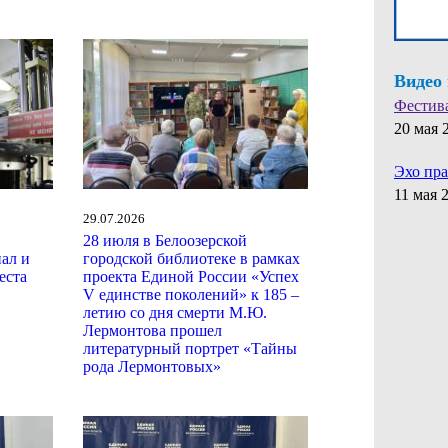
Видео
Фестив
20 мая 
Эхо пр
11 мая 
29.07.2026
28 июля в Белоозерской
ал и
городской библиотеке в рамках
еста
проекта Единой России «Успех
V единстве поколений» к 185 –
летию со дня смерти М.Ю.
Лермонтова прошел
литературный портрет «Тайны
рода Лермонтовых»