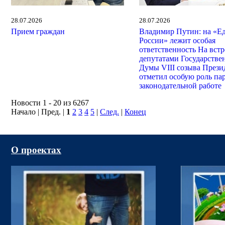
28.07.2026
28.07.2026
Прием граждан
Владимир Путин: на «Е
России» лежит особая
ответственность На встр
депутатами Государстве
Думы VIII созыва Прези
отметил особую роль па
законодательной работе
Новости 1 - 20 из 6267
Начало | Пред. |
1
2
3
4
5
|
След.
|
Конец
О проектах