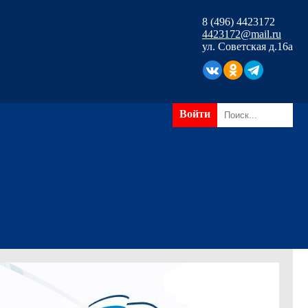
8 (496) 4423172
4423172@mail.ru
ул. Советская д.16а
Войти