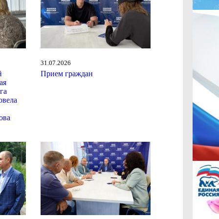
31.07.2026
й
Прием граждан
ая
га
овела
ова