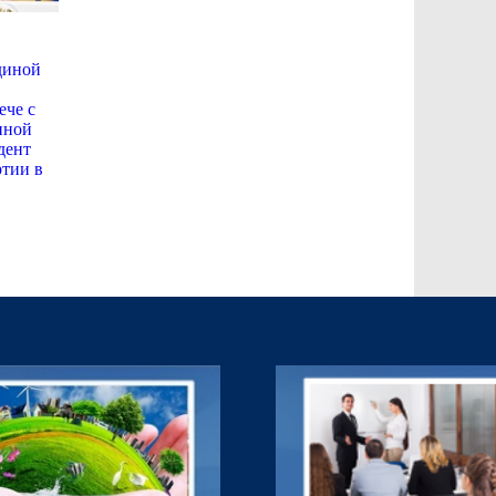
диной
ече с
нной
дент
ртии в