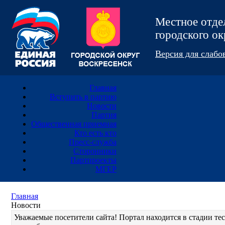
Местное отд
городского 
Версия для слаб
Главная
Вступить в партию
Новости
Партия
Общественная приемная
Кто есть кто
Пресс-служба
Сторонники
Партпроекты
МГЕР
Главная
Новости
Уважаемые посетители сайта! Портал находится в стадии т