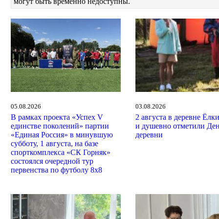
могут быть временно недоступны.
05.08.2026
03.08.2026
В рамках проекта «Успех V
2 августа в деревне Ёлк
единстве поколений» партии
и душевно отметили Де
«Единая Россия» в минувшую
деревни
субботу, 1 августа, на базе
спорткомплекса «СК Горняк»
состоялся очередной тур
первенства по футболу 8х8