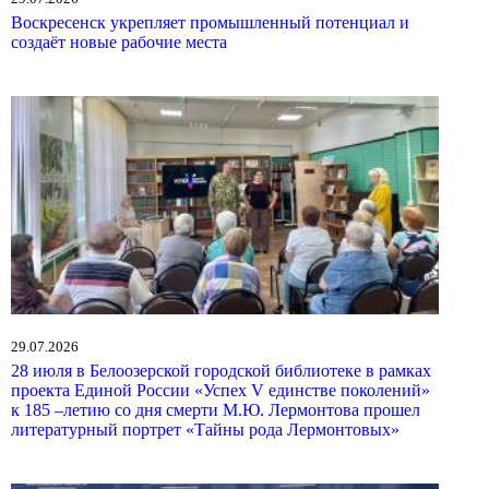
Воскресенск укрепляет промышленный потенциал и
создаёт новые рабочие места
29.07.2026
28 июля в Белоозерской городской библиотеке в рамках
проекта Единой России «Успех V единстве поколений»
к 185 –летию со дня смерти М.Ю. Лермонтова прошел
литературный портрет «Тайны рода Лермонтовых»