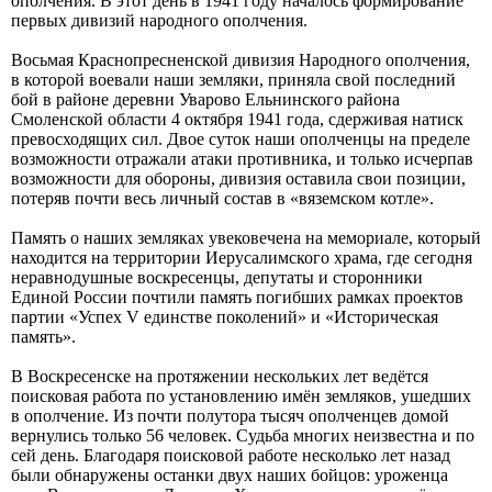
ополчения. В этот день в 1941 году началось формирование
первых дивизий народного ополчения.
Восьмая Краснопресненской дивизия Народного ополчения,
в которой воевали наши земляки, приняла свой последний
бой в районе деревни Уварово Ельнинского района
Смоленской области 4 октября 1941 года, сдерживая натиск
превосходящих сил. Двое суток наши ополченцы на пределе
возможности отражали атаки противника, и только исчерпав
возможности для обороны, дивизия оставила свои позиции,
потеряв почти весь личный состав в «вяземском котле».
Память о наших земляках увековечена на мемориале, который
находится на территории Иерусалимского храма, где сегодня
неравнодушные воскресенцы, депутаты и сторонники
Единой России почтили память погибших рамках проектов
партии «Успех V единстве поколений» и «Историческая
память».
В Воскресенске на протяжении нескольких лет ведётся
поисковая работа по установлению имён земляков, ушедших
в ополчение. Из почти полутора тысяч ополченцев домой
вернулись только 56 человек. Судьба многих неизвестна и по
сей день. Благодаря поисковой работе несколько лет назад
были обнаружены останки двух наших бойцов: уроженца