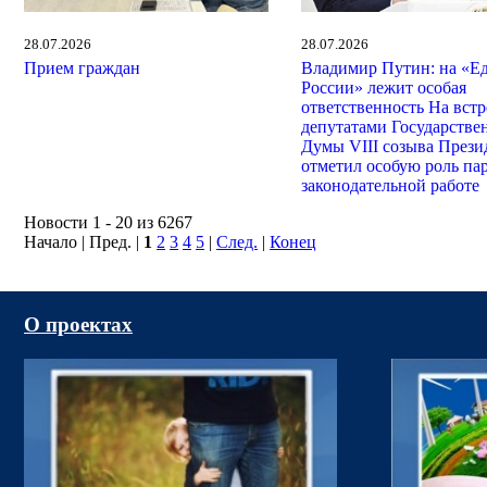
28.07.2026
28.07.2026
Прием граждан
Владимир Путин: на «Е
России» лежит особая
ответственность На встр
депутатами Государстве
Думы VIII созыва Прези
отметил особую роль па
законодательной работе
Новости 1 - 20 из 6267
Начало | Пред. |
1
2
3
4
5
|
След.
|
Конец
О проектах