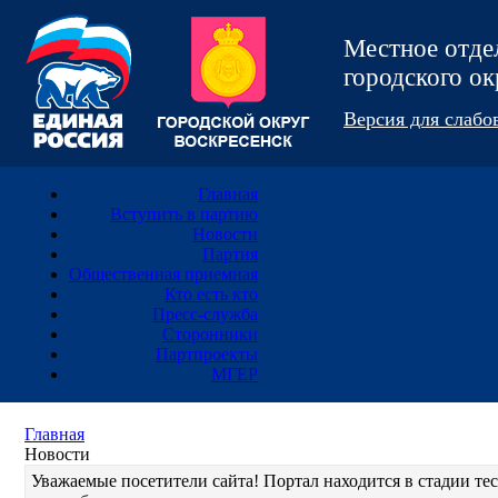
Местное отд
городского 
Версия для слаб
Главная
Вступить в партию
Новости
Партия
Общественная приемная
Кто есть кто
Пресс-служба
Сторонники
Партпроекты
МГЕР
Главная
Новости
Уважаемые посетители сайта! Портал находится в стадии т