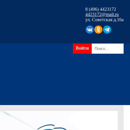
8 (496) 4423172
4423172@mail.ru
ул. Советская д.16а
Войти