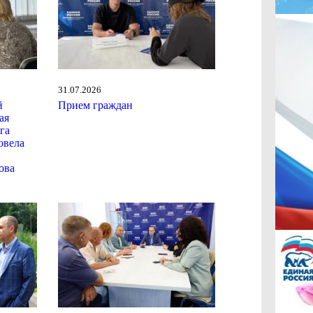
31.07.2026
й
Прием граждан
ая
га
овела
ова