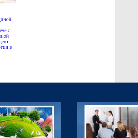
диной
ече с
нной
дент
ртии в