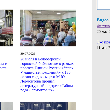
Видео
Фестив
20 мая 
Эхо пр
11 мая 
29.07.2026
28 июля в Белоозерской
ал и
городской библиотеке в рамках
еста
проекта Единой России «Успех
V единстве поколений» к 185 –
летию со дня смерти М.Ю.
Лермонтова прошел
литературный портрет «Тайны
рода Лермонтовых»