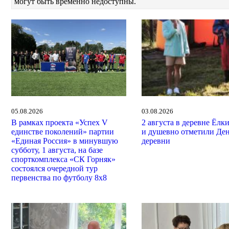
могут быть временно недоступны.
05.08.2026
03.08.2026
В рамках проекта «Успех V
2 августа в деревне Ёлк
единстве поколений» партии
и душевно отметили Де
«Единая Россия» в минувшую
деревни
субботу, 1 августа, на базе
спорткомплекса «СК Горняк»
состоялся очередной тур
первенства по футболу 8х8