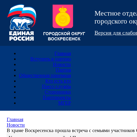
Местное отд
городского 
Версия для слаб
Главная
Вступить в партию
Новости
Партия
Общественная приемная
Кто есть кто
Пресс-служба
Сторонники
Партпроекты
МГЕР
Главная
Новости
В храме Воскресенска прошла встреча с семьями участнико