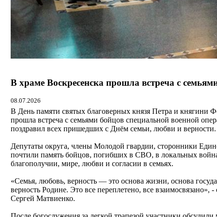
В храме Воскресенска прошла встреча с семья
08.07.2026
В День памяти святых благоверных князя Петра и княгини 
прошла встреча с семьями бойцов специальной военной опер
поздравил всех пришедших с Днём семьи, любви и верности.
Депутаты округа, члены Молодой гвардии, сторонники Еди
почтили память бойцов, погибших в СВО, в локальных война
благополучии, мире, любви и согласии в семьях.
«Семья, любовь, верность — это основа жизни, основа госуда
верность Родине. Это все переплетено, все взаимосвязано», -
Сергей Матвиенко.
После богослужения за легкой трапезой участники обсудили