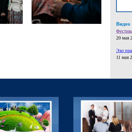
Видео
Фестив
20 мая 
Эхо пр
11 мая 