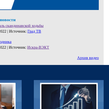
 новости
аль скандинавской ходьбы
2022 |
Источник:
Град ТВ
аздника
2022 |
Источник:
Искра-ВЭКТ
Архив видео