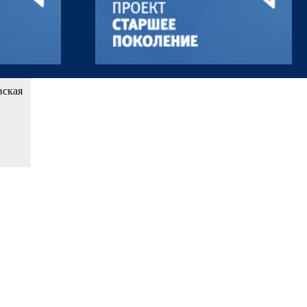
вская