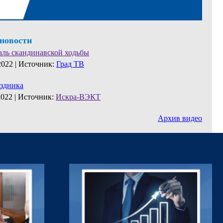
 новости
аль скандинавской ходьбы
2022 |
Источник:
Град ТВ
аздника
2022 |
Источник:
Искра-ВЭКТ
Архив видео