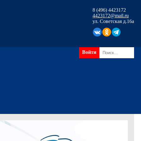
8 (496) 4423172
4423172@mail.ru
ул. Советская д.16а
Войти