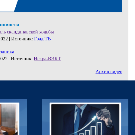
 новости
аль скандинавской ходьбы
2022 |
Источник:
Град ТВ
аздника
2022 |
Источник:
Искра-ВЭКТ
Архив видео