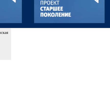
вская