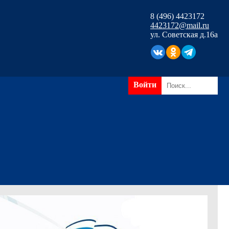
8 (496) 4423172
4423172@mail.ru
ул. Советская д.16а
Войти