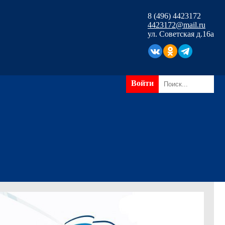
8 (496) 4423172
4423172@mail.ru
ул. Советская д.16а
Войти