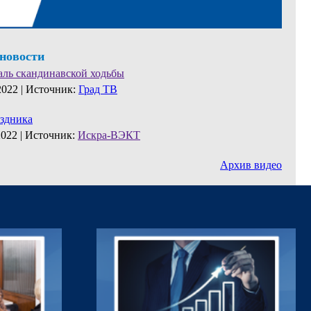
 новости
аль скандинавской ходьбы
2022 |
Источник:
Град ТВ
аздника
2022 |
Источник:
Искра-ВЭКТ
Архив видео