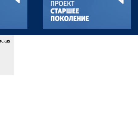
вская