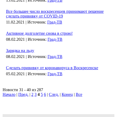
15.02.2021 |
Источник:
Град-ТВ
Все большее число воскресенцев принимают решение
сделать прививку от COVID-19
11.02.2021 |
Источник:
Град-ТВ
Активное долголетие снова в строю!
08.02.2021 |
Источник:
Град-ТВ
Зарядка на льду
08.02.2021 |
Источник:
Град-ТВ
Сделать прививку от коронавируса в Воскресенске
05.02.2021 |
Источник:
Град-ТВ
Новости 31 - 40 из 287
Начало
|
Пред.
|
2
3
4
5
6
|
След.
|
Конец
|
Все