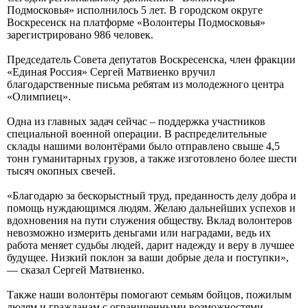
Подмосковья» исполнилось 5 лет. В городском округе
Воскресенск на платформе «Волонтеры Подмосковья»
зарегистрировано 986 человек.
Председатель Совета депутатов Воскресенска, член фракции
«Единая Россия» Сергей Матвиенко вручил
благодарственные письма ребятам из молодежного центра
«Олимпиец».
Одна из главных задач сейчас – поддержка участников
специальной военной операции. В распределительные
склады нашими волонтёрами было отправлено свыше 4,5
тонн гуманитарных грузов, а также изготовлено более шести
тысяч окопных свечей.
«Благодарю за бескорыстный труд, преданность делу добра и
помощь нуждающимся людям. Желаю дальнейших успехов и
вдохновения на пути служения обществу. Вклад волонтеров
невозможно измерить деньгами или наградами, ведь их
работа меняет судьбы людей, дарит надежду и веру в лучшее
будущее. Низкий поклон за ваши добрые дела и поступки»,
— сказал Сергей Матвиенко.
Также наши волонтёры помогают семьям бойцов, пожилым
людям и гражданам с ограниченными возможностями