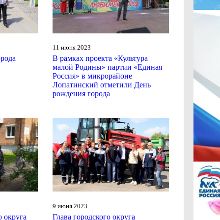
11 июня 2023
орода
В рамках проекта «Культура
малой Родины» партии «Единая
Россия» в микрорайоне
Лопатинский отметили День
рождения города
9 июня 2023
о округа
Глава городского округа