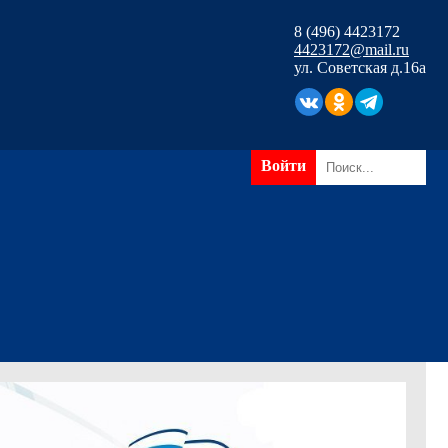
8 (496) 4423172
4423172@mail.ru
ул. Советская д.16а
Войти