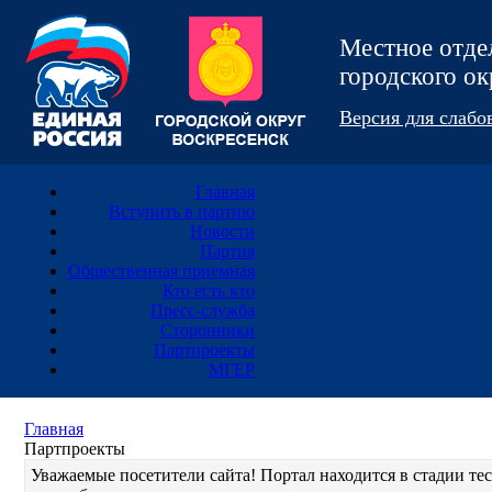
Местное отд
городского 
Версия для слаб
Главная
Вступить в партию
Новости
Партия
Общественная приемная
Кто есть кто
Пресс-служба
Сторонники
Партпроекты
МГЕР
Главная
Партпроекты
Уважаемые посетители сайта! Портал находится в стадии т