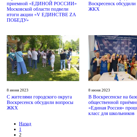
приемной «ЕДИНОЙ РОССИИ»
Воскресенск обсудили
Московской области подвели
ЖКХ
итоги акции «V ЕДИНСТВЕ ZА
ПОБЕДУ»
8 июня 2023
8 июня 2023
С жителями городского округа
В Воскресенске на баз
Воскресенск обсудили вопросы
общественной приёмн
ЖКХ
«Единая Россия» прош
класс для школьников
Назад
1
2