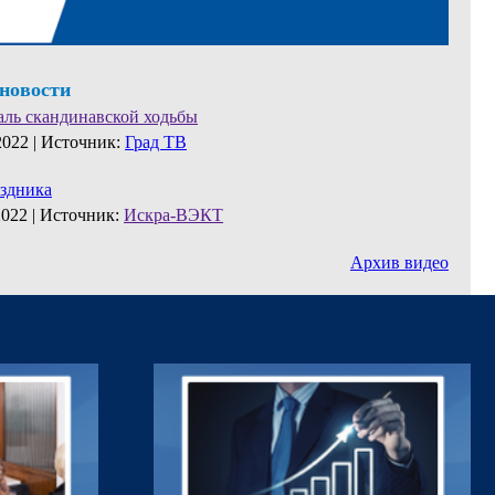
 новости
аль скандинавской ходьбы
2022 |
Источник:
Град ТВ
аздника
2022 |
Источник:
Искра-ВЭКТ
Архив видео