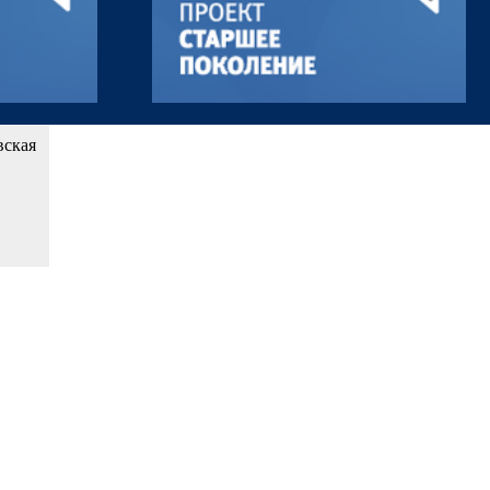
вская