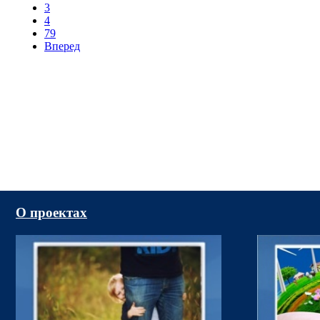
3
4
79
Вперед
О проектах