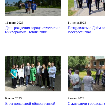
11 июня 2023
11 июня 2023
День рождения города отметили в
Поздравляем с Днём г
микрорайоне Новлянский
Воскресенска!
9 июня 2023
9 июня 2023
В региональной общественной
С жителями городског